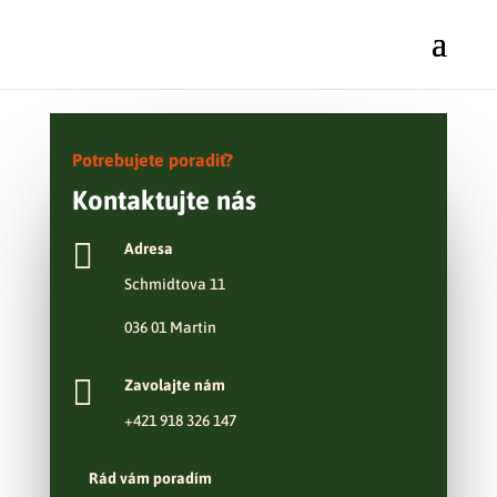
Potrebujete poradiť?
Kontaktujte nás

Adresa
Schmidtova 11
036 01 Martin

Zavolajte nám
+421 918 326 147
Rád vám poradím