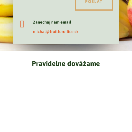
POSLAŤ

Zanechaj nám email
michal@fruitforoffice.sk
Pravidelne dovážame